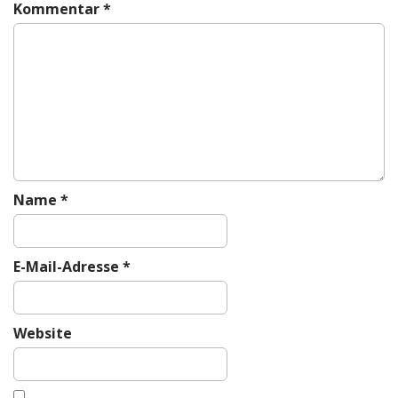
g
Kommentar
*
a
t
i
o
n
Name
*
E-Mail-Adresse
*
Website