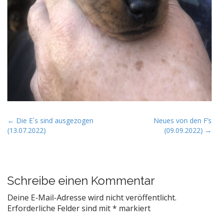
P
← Die E´s sind ausgezogen
Neues von den F’s
(13.07.2022)
(09.09.2022) →
o
s
t
n
Schreibe einen Kommentar
a
v
Deine E-Mail-Adresse wird nicht veröffentlicht.
Erforderliche Felder sind mit
*
markiert
i