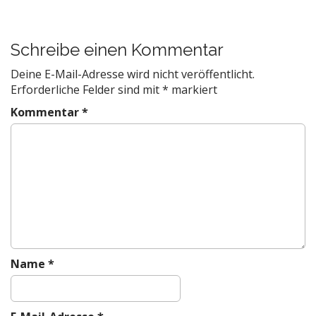
s
t
n
Schreibe einen Kommentar
a
v
Deine E-Mail-Adresse wird nicht veröffentlicht.
Erforderliche Felder sind mit
*
markiert
i
g
Kommentar
*
a
t
i
o
n
Name
*